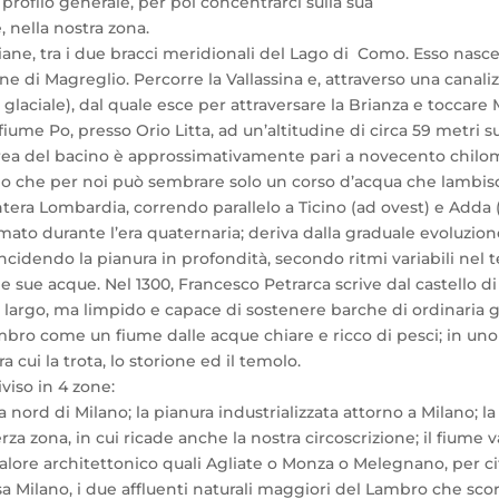
 profilo generale, per poi concentrarci sulla sua
, nella nostra zona.
iane, tra i due bracci meridionali del Lago di Como. Esso nasce
ne di Magreglio. Percorre la Vallassina e, attraverso una cana
e glaciale), dal quale esce per attraversare la Brianza e toccar
fiume Po, presso Orio Litta, ad un’altitudine di circa 59 metri s
l’area del bacino è approssimativamente pari a novecento chilom
o che per noi può sembrare solo un corso d’acqua che lambisce
tera Lombardia, correndo parallelo a Ticino (ad ovest) e Adda (
ato durante l’era quaternaria; deriva dalla graduale evoluzione 
i, incidendo la pianura in profondità, secondo ritmi variabili nel
le sue acque. Nel 1300, Francesco Petrarca scrive dal castello 
 largo, ma limpido e capace di sostenere barche di ordinaria g
ambro come un fiume dalle acque chiare e ricco di pesci; in uno 
 cui la trota, lo storione ed il temolo.
viso in 4 zone:
a nord di Milano; la pianura industrializzata attorno a Milano; la
za zona, in cui ricade anche la nostra circoscrizione; il fiume
valore architettonico quali Agliate o Monza o Melegnano, per c
a Milano, i due affluenti naturali maggiori del Lambro che scor