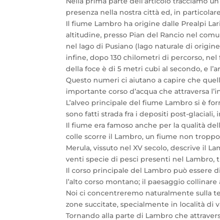
Nella prima parte dell’articolo tracciamo un
presenza nella nostra città ed, in particolare
Il fiume Lambro ha origine dalle Prealpi Lar
altitudine, presso Pian del Rancio nel comu
nel lago di Pusiano (lago naturale di origin
infine, dopo 130 chilometri di percorso, nel 
della foce è di 5 metri cubi al secondo, e 
Questo numeri ci aiutano a capire che quell
importante corso d’acqua che attraversa l’in
L’alveo principale del fiume Lambro si è form
sono fatti strada fra i depositi post-glacial
Il fiume era famoso anche per la qualità del
colle scorre il Lambro, un fiume non troppo
Merula, vissuto nel XV secolo, descrive il L
venti specie di pesci presenti nel Lambro, tra
Il corso principale del Lambro può essere di
l’alto corso montano; il paesaggio collinare 
Noi ci concentreremo naturalmente sulla ter
zone succitate, specialmente in località di 
Tornando alla parte di Lambro che attravers