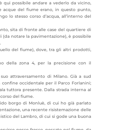
 qui possibile andare a vederlo da vicino,
le acque del fiume erano, in questo punto,
o lo stesso corso d’acqua, all’interno del
to, sita di fronte alle case del quartiere di
li (da notare la pavimentazione), è possibile
.
o del fiume), dove, tra gli altri prodotti,
rno della zona 4, per la precisione con il
l suo attraversamento di Milano. Già a sud
 confine occidentale per il Parco Forlanini;
 tuttora presente. Dalla strada interna al
 corso del fiume.
ndido borgo di Monluè, di cui ho già parlato
ientazione, una recente risistemazione delle
istico del Lambro, di cui si gode una buona
 servisse pesce fresco, pescato nel fiume, da