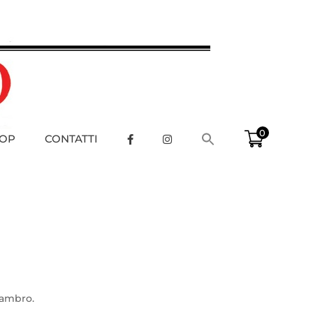
0
OP
CONTATTI
 Lambro.