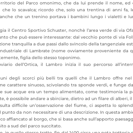
erritorio del Parco omonimo, che da lui prende il nome, ed è
 che lo scavalca; ricordo che, solo una trentina di anni fa, 
nche che un trenino portava i bambini lungo i vialetti e lung
gia il Centro Sportivo Schuster, nonchè l’area verde di via Ofan
punto che può essere interessante: dal vecchio ponte di via Fol
one tranquilla a due passi dallo svincolo della tangenziale est
-industriale di Lambrate (nome ovviamente proveniente da quell
ntemente, figlia dello stesso toponimo.
iario dell’Ortica, il Lambro inizia il suo percorso all’inte
cuni degli scorci più belli tra quelli che il Lambro offre ne
me carattere sinuoso, scivolando tra sponde verdi, e funge da
le sue acque era un tempo alimentato, come testimonia la pala
è possibile andare a sbirciare, dietro ad un filare di alberi, il
risulta difficile un’osservazione del fiume, ci aspetta lo sple
tal punto da non necessitare di una descrizione. In questa amb
co affiancato al borgo, che si basa anche sull’apporto paesagg
ito a sud del parco succitato.
in quello stesso tratto, fin dal 1400 circa una nota trattoria