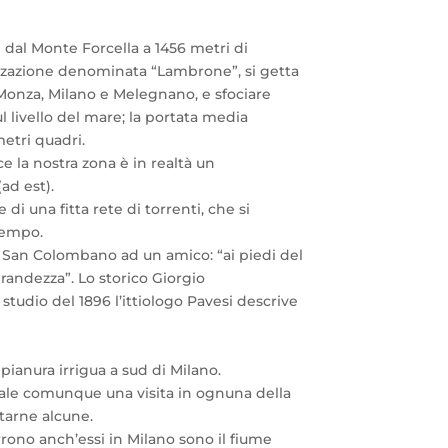
 dal Monte Forcella a 1456 metri di
lizzazione denominata “Lambrone”, si getta
e Monza, Milano e Melegnano, e sfociare
ul livello del mare; la portata media
etri quadri.
 la nostra zona è in realtà un
ad est).
di una fitta rete di torrenti, che si
 tempo.
di San Colombano ad un amico: “ai piedi del
randezza”. Lo storico Giorgio
studio del 1896 l’ittiologo Pavesi descrive
 pianura irrigua a sud di Milano.
 vale comunque una visita in ognuna della
itarne alcune.
rono anch’essi in Milano sono il fiume