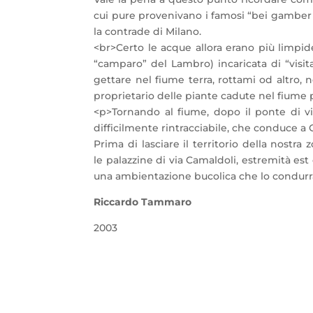
cui pure provenivano i famosi “bei gamber
la contrade di Milano.
<br>Certo le acque allora erano più limpide
“camparo” del Lambro) incaricata di “visit
gettare nel fiume terra, rottami od altro, 
proprietario delle piante cadute nel fiume p
<p>Tornando al fiume, dopo il ponte di via
difficilmente rintracciabile, che conduce a
Prima di lasciare il territorio della nost
le palazzine di via Camaldoli, estremità e
una ambientazione bucolica che lo condurrà a
Riccardo Tammaro
2003