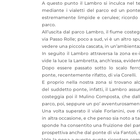
A questo punto il Lambro si inculca nel t
mediante i vialetti del parco ed un ponte
estremamente limpide e cerulee; ricordo a
parco.
All’uscita dal parco Lambro, il fiume costeg
via Passo Rolle; poco a sud, vi è un altro s
vedere una piccola cascata, in un’ambientazi
In seguito il Lambro attraversa la zona ex
vide la luce la Lambretta, anch’essa, evide
Dopo essere passato sotto lo scalo ferrov
ponte, recentemente rifatto, di via Corelli.
E proprio nella nostra zona si trovano al
del suddetto ponte, infatti, il Lambro assu
costeggia poi il Mulino Composta, che dal
parco, poi, seppure un po’ avventurosamente, 
Una volta superato il viale Forlanini, ove 
in altra occasione, e che penso sia noto a 
sponde ha consentito una fruizione del par
prospettiva anche dal ponte di via Fantoli, s
Vale la pena a questo punto ricordare come, 