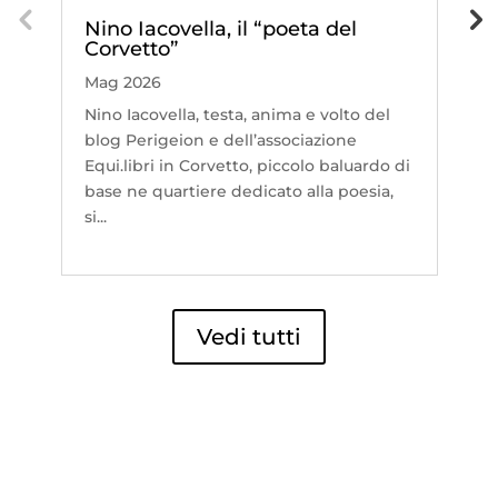
Nino Iacovella, il “poeta del
L
Corvetto”
R
Mag 2026
M
Nino Iacovella, testa, anima e volto del
D
blog Perigeion e dell’associazione
S
Equi.libri in Corvetto, piccolo baluardo di
p
base ne quartiere dedicato alla poesia,
s
si...
sa
Vedi tutti