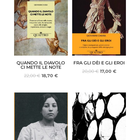
QUANDO IL DIAVOLO
FRA GLI DÈI E GLI EROI
CI METTE LE NOTE
Il
Il
20,00
€
17,00
€
Il
Il
22,00
€
18,70
€
prezzo
prezzo
prezzo
prezzo
originale
attuale
originale
attuale
era:
è:
era:
è:
20,00 €.
17,00 €.
22,00 €.
18,70 €.