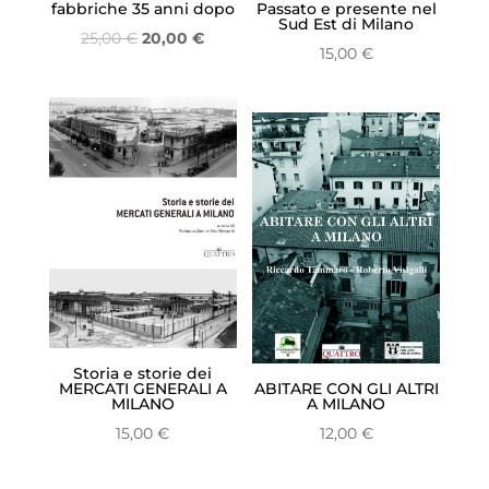
fabbriche 35 anni dopo
Passato e presente nel
Sud Est di Milano
Il
Il
25,00
€
20,00
€
15,00
€
prezzo
prezzo
originale
attuale
era:
è:
25,00 €.
20,00 €.
Storia e storie dei
MERCATI GENERALI A
ABITARE CON GLI ALTRI
MILANO
A MILANO
15,00
€
12,00
€