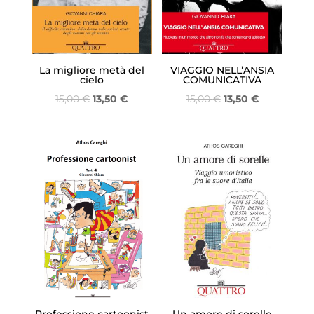
La migliore metà del
VIAGGIO NELL’ANSIA
cielo
COMUNICATIVA
Il
Il
Il
Il
15,00
€
13,50
€
15,00
€
13,50
€
prezzo
prezzo
prezzo
prezzo
originale
attuale
originale
attuale
era:
è:
era:
è:
15,00 €.
13,50 €.
15,00 €.
13,50 €.
Professione cartoonist
Un amore di sorelle