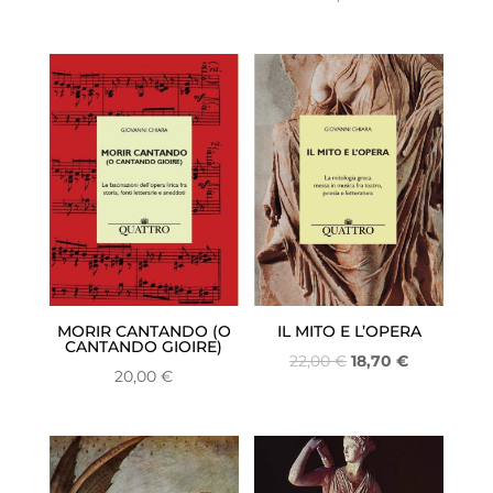
MORIR CANTANDO (O
IL MITO E L’OPERA
CANTANDO GIOIRE)
Il
Il
22,00
€
18,70
€
20,00
€
prezzo
prezzo
originale
attuale
era:
è:
22,00 €.
18,70 €.