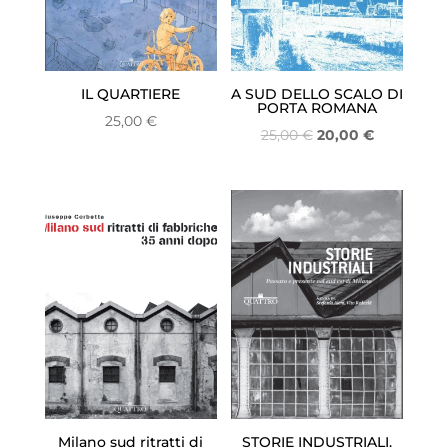
IL QUARTIERE
A SUD DELLO SCALO DI
PORTA ROMANA
25,00
€
Il
Il
25,00
€
20,00
€
prezzo
prezzo
originale
attuale
era:
è:
25,00 €.
20,00 €.
Milano sud ritratti di
STORIE INDUSTRIALI.