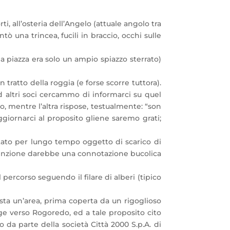
i, all’osteria dell’Angelo (attuale angolo tra
ò una trincea, fucili in braccio, occhi sulle
a piazza era solo un ampio spiazzo sterrato)
 tratto della roggia (e forse scorre tuttora).
d altri soci cercammo di informarci su quel
o, mentre l’altra rispose, testualmente: “son
giornarci al proposito gliene saremo grati;
stato per lungo tempo oggetto di scarico di
utenzione darebbe una connotazione bucolica
 percorso seguendo il filare di alberi (tipico
vista un’area, prima coperta da un rigoglioso
ige verso Rogoredo, ed a tale proposito cito
 da parte della società Città 2000 S.p.A. di