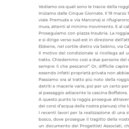
Vediamo ora quali sono le tracce della roggi
Iniziamo dalle Cinque Giornate. Il 19 marzo 1
viale Premuda e via Marcona) si rifugiarono 
mura, attenti al minimo movimento. E al calar
Proseguiamo con piazza Insubria. La roggia 
e si dirige verso sud-est in direzione dell’at
Ebbene, nel cortile dietro via Sebino, via Ca
Il motivo del condizionale si ricollega ad
tratto. Chiedemmo così a due persone del qua
sempre lì che pescano!” Or, difficile capi
essendo infatti proprietà privata non abbi
Passiamo ora al tratto più noto della rogg
detriti e macerie varie, poi per un certo 
al passaggio adiacente la cascina Boffalora.
A questo punto la roggia prosegue attraversan
dei corsi d’acqua della nostra pianura) che
I recenti lavori per la realizzazione di una
bosco, dove prosegue il tragitto della nost
un documento dei Progettisti Associati, che