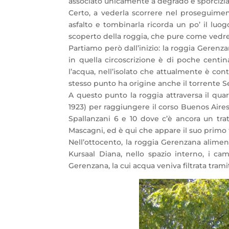
associato unicamente a degrado e sporcizia
Certo, a vederla scorrere nel proseguimento
asfalto e tombinarla ricorda un po’ il luo
scoperto della roggia, che pure come vedrem
Partiamo però dall’inizio: la roggia Gerenza
in quella circoscrizione è di poche centin
l’acqua, nell’isolato che attualmente è con
stesso punto ha origine anche il torrente S
A questo punto la roggia attraversa il quar
1923) per raggiungere il corso Buenos Aires, a
Spallanzani 6 e 10 dove c’è ancora un tratt
Mascagni, ed è qui che appare il suo primo 
Nell’ottocento, la roggia Gerenzana alimen
Kursaal Diana, nello spazio interno, i ca
Gerenzana, la cui acqua veniva filtrata tram