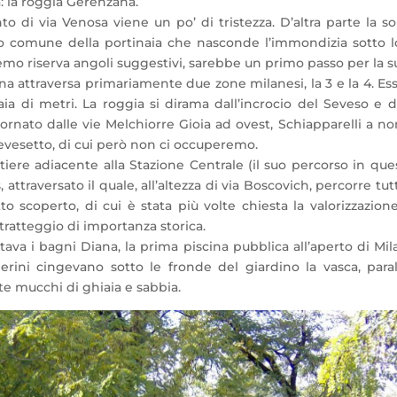
: la roggia Gerenzana.
 di via Venosa viene un po’ di tristezza. D’altra parte la so
go comune della portinaia che nasconde l’immondizia sotto lo
o riserva angoli suggestivi, sarebbe un primo passo per la sua
na attraversa primariamente due zone milanesi, la 3 e la 4. Ess
aia di metri. La roggia si dirama dall’incrocio del Seveso e 
tornato dalle vie Melchiorre Gioia ad ovest, Schiapparelli a no
evesetto, di cui però non ci occuperemo.
tiere adiacente alla Stazione Centrale (il suo percorso in ques
ttraversato il quale, all’altezza di via Boscovich, percorre tutta 
o scoperto, di cui è stata più volte chiesta la valorizzazion
tratteggio di importanza storica.
tava i bagni Diana, la prima piscina pubblica all’aperto di Mi
merini cingevano sotto le fronde del giardino la vasca, paral
ite mucchi di ghiaia e sabbia.