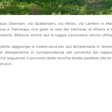
azza Oberdan, via Spallanzani, via Melzo, via Lambro e Masc
s e Tramways, che gestì la rete dei tramway di Milano e la 
berto. Ebbene, anche qui la roggia Gerenzana veniva utilizza
detto raggiunge la nostra zona per poi attraversarla in direzi
o un allargamento in corrispondenza del convento dei cappu
di che seguendo il percorso della vecchia strada paullese (da 
trucci.