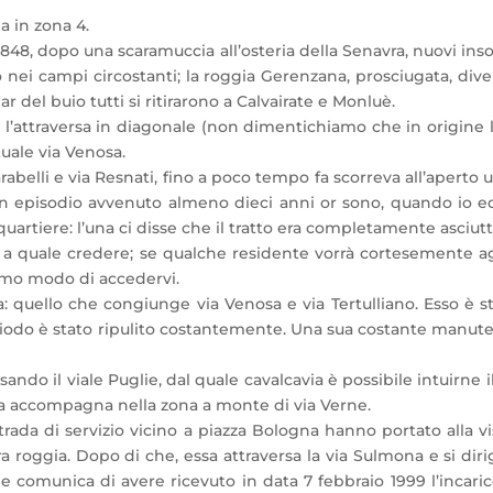
a in zona 4.
848, dopo una scaramuccia all’osteria della Senavra, nuovi insort
nei campi circostanti; la roggia Gerenzana, prosciugata, divent
 del buio tutti si ritirarono a Calvairate e Monluè.
l’attraversa in diagonale (non dimentichiamo che in origine l
tuale via Venosa.
rabelli e via Resnati, fino a poco tempo fa scorreva all’aperto un
 un episodio avvenuto almeno dieci anni or sono, quando io e
rtiere: l’una ci disse che il tratto era completamente asciutt
re a quale credere; se qualche residente vorrà cortesemente ag
amo modo di accedervi.
ia: quello che congiunge via Venosa e via Tertulliano. Esso è 
periodo è stato ripulito costantemente. Una sua costante man
do il viale Puglie, dal quale cavalcavia è possibile intuirne il
 la accompagna nella zona a monte di via Verne.
 strada di servizio vicino a piazza Bologna hanno portato alla 
ra roggia. Dopo di che, essa attraversa la via Sulmona e si dir
 comunica di avere ricevuto in data 7 febbraio 1999 l’incarico