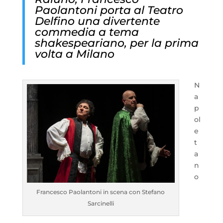
Paolantoni porta al Teatro
Delfino una divertente
commedia a tema
shakespeariano, per la prima
volta a
Milano
N
a
p
ol
e
t
a
n
o
Francesco Paolantoni in scena con Stefano
Sarcinelli