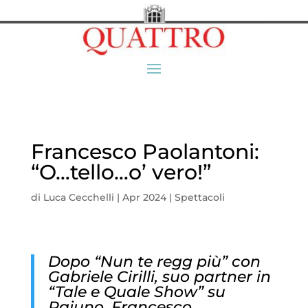
Francesco Paolantoni:
“O…tello…o’ vero!”
di
Luca Cecchelli
|
Apr 2024
|
Spettacoli
Dopo “Nun te regg più” con
Gabriele Cirilli, suo partner in
“Tale e Quale Show” su
Raiuno, Francesco