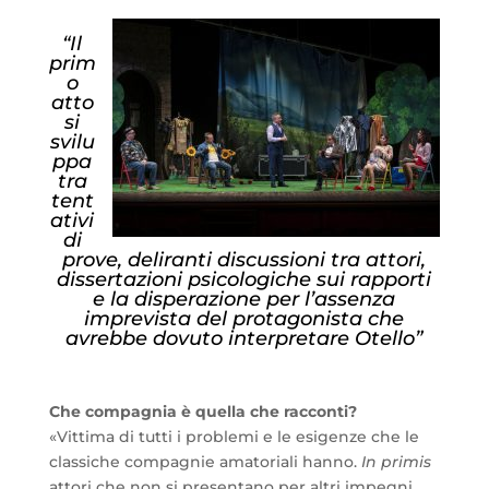
“Il
prim
o
atto
si
svilu
ppa
tra
tent
ativi
di
prove, deliranti discussioni tra attori,
dissertazioni
psicologiche sui rapporti
e la disperazione per l’assenza
imprevista del protagonista che
avrebbe
dovuto interpretare Otello”
Che compagnia è quella che racconti?
«Vittima di tutti i problemi e le esigenze che le
classiche compagnie amatoriali hanno.
In primis
attori che non si presentano per altri impegni