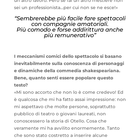
un altro lavoro. Però se fai un altro mestiere non
sei un professionista…per cui non se ne esce!»
“Sembrerebbe più facile fare spettacoli
con compagnie amatoriali.
Più comodo e forse addirittura anche
più remunerativo”
I meccanismi comici dello spettacolo si basano
inevitabilmente sulla conoscenza di personaggi
e dinamiche della commedia shakespeariana.
Bene, quanto senti essere popolare questo
testo?
«Mi sono accorto che non lo è come credevo! Ed
è qualcosa che mi ha fatto assai impressione: non
mi aspettavo che molte persone, soprattutto
pubblico di teatro o giovani laureati, non
conoscessero la storia di Otello. Cosa che
veramente mi ha avvilito enormemente. Tanto
che sono stato costretto a inserire alcune