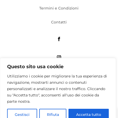
Termini e Condizioni
Contatti
Questo sito usa cookie
Utilizziamo i cookie per migliorare la tua esperienza di
Associazione culturale QUATTRO APS
Viale Umbria, 58 Milano – Sede operativa: via Tito
navigazione, mostrarti annunci o contenuti
Livio, 33 Milano
personalizzati e analizzare il nostro traffico. Cliccando
P. IVA 12516700155 – C.F. 97211470154
su "Accetta tutto", acconsenti all'uso dei cookie da
All rights reserved 2024
parte nostra.
Gestisci
Rifiuta
Accetta tutto
Ideato e realizzato in Zona 4 da
Manzanilli