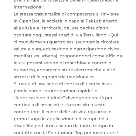
preliminare dell’utenza e delle migliori pratiche
internazionali.
La stessa trasversalità di competenze si rinviene
in OpenDot, la società in capo al FabLab aperto
alla città e al territorio, da una decina d’anni
ospitata negli stessi spazi di via Tertulliano. «Qui
ci muoviamo su quattro assi (economia circolare,
salute e cura, educazione e partecipazione civica,
manifattura urbana), proponendoci come officina
in cui potersi servire di macchine a controllo
numerico, apparecchiature elettroniche e altri
attrezzi di falegnameria tradizionale».
Si tratta di una sorta di centro di ricerca in cui
parole come “prototipazione rapida” e
“fabbricazione digitale” divengono realtà per
centinaia di associati e
startup
. «In questo
contenitore, il cuore delle attività riguarda in
primo luogo le applicazioni nei campi della
disabilità pediatrica; siamo da tanto tempo in
contatto con la Fondazione Tog per inventare e