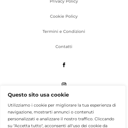
Privacy Policy
Cookie Policy
Termini e Condizioni
Contatti
Questo sito usa cookie
Associazione culturale QUATTRO APS
Utilizziamo i cookie per migliorare la tua esperienza di
Viale Umbria, 58 Milano – Sede operativa: via Tito
navigazione, mostrarti annunci o contenuti
Livio, 33 Milano
personalizzati e analizzare il nostro traffico. Cliccando
P. IVA 12516700155 – C.F. 97211470154
su "Accetta tutto", acconsenti all'uso dei cookie da