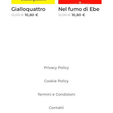
Gialloquattro
Nel fumo di Ebe
Il
Il
Il
Il
12,00
€
10,80
€
12,00
€
10,80
€
prezzo
prezzo
prezzo
prezzo
originale
attuale
originale
attuale
era:
è:
era:
è:
12,00 €.
10,80 €.
12,00 €.
10,80 €.
Privacy Policy
Cookie Policy
Termini e Condizioni
Contatti