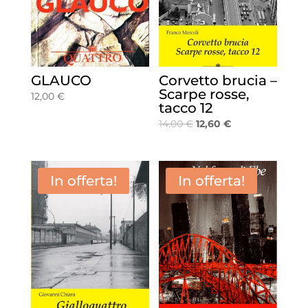
GLAUCO
Corvetto brucia –
Scarpe rosse,
12,00
€
tacco 12
Il
Il
14,00
€
12,60
€
prezzo
prezzo
originale
attuale
era:
è:
In offerta!
In offerta!
14,00 €.
12,60 €.