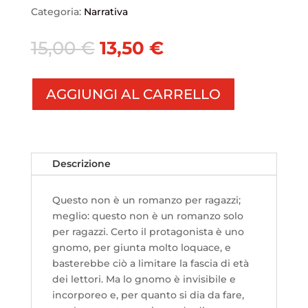
Categoria:
Narrativa
Il
Il
15,00
€
13,50
€
prezzo
prezzo
originale
attuale
era:
è:
AGGIUNGI AL CARRELLO
15,00 €.
13,50 €.
Descrizione
Questo non è un romanzo per ragazzi;
meglio: questo non è un romanzo solo
per ragazzi. Certo il protagonista è uno
gnomo, per giunta molto loquace, e
basterebbe ciò a limitare la fascia di età
dei lettori. Ma lo gnomo è invisibile e
incorporeo e, per quanto si dia da fare,