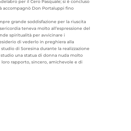
ndelabro per il Cero Pasquale; si è concluso
 papà accompagnò Don Portaluppi fino
pre grande soddisfazione per la riuscita
Misericordia teneva molto all’espressione del
e spiritualità per avvicinare i
esiderio di vederlo in preghiera alla
o studio di Soresina durante la realizzazione
lo studio una statua di donna nuda molto
l loro rapporto, sincero, amichevole e di