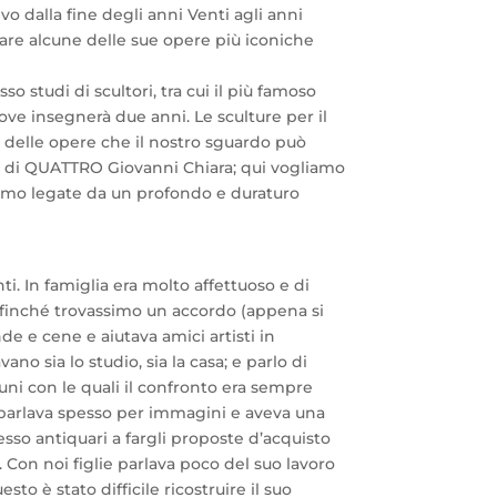
o dalla fine degli anni Venti agli anni
tare alcune delle sue opere più iconiche
so studi di scultori, tra cui il più famoso
dove insegnerà due anni. Le sculture per il
e delle opere che il nostro sguardo può
ri di QUATTRO Giovanni Chiara; qui vogliamo
 siamo legate da un profondo e duraturo
i. In famiglia era molto affettuoso e di
ffinché trovassimo un accordo (appena si
e e cene e aiutava amici artisti in
ano sia lo studio, sia la casa; e parlo di
omuni con le quali il confronto era sempre
, parlava spesso per immagini e aveva una
pesso antiquari a fargli proposte d’acquisto
. Con noi figlie parlava poco del suo lavoro
to è stato difficile ricostruire il suo