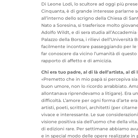
Di Leone Lodi, lo scultore ad oggi più prese
Cinquanta, è di grande interesse parlarne s
all’interno dello scrigno della Chiesa di San
Nato a Soresina, si trasferisce molto giovane a
Adolfo Wildt, e di sera studia all’Accademia
Palazzo della Borsa, i rilievi dell’Univers
facilmente incontrare passeggiando per le 
far conoscere da vicino l’umanità di questo 
rapporto di affetto e di amicizia.
Chi era tuo padre, al di là dell’artista, al di
«Premetto che in mio papà si percepiva sia l
buon umore, non lo ricordo arrabbiato. Ama
allontanava riprendevamo a litigare). Era un
difficoltà. L’amore per ogni forma d’arte era 
artisti, poeti, scrittori, architetti (per cit
vivace e interessante. Le sue considerazion
visione positiva sia dell’uomo che della vita
di edizioni rare. Per settimane abbiamo avuto
e in special modo delle opere realizzate in p