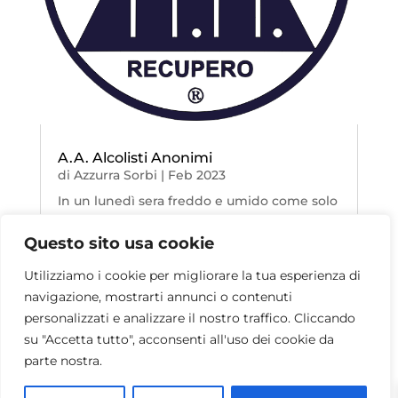
A.A. Alcolisti Anonimi
di
Azzurra Sorbi
|
Feb 2023
In un lunedì sera freddo e umido come solo
Milano sa regalare, partecipiamo su invito a
Questo sito usa cookie
una riunione aperta del gruppo ‘Il Girasole’
degli Alcolisti Anonimi, all’interno degli
Utilizziamo i cookie per migliorare la tua esperienza di
spazi della Parrocchia di Santa Maria del
navigazione, mostrarti annunci o contenuti
Suffragio. Ci accoglie un’ampia sala
personalizzati e analizzare il nostro traffico. Cliccando
luminosa, un...
su "Accetta tutto", acconsenti all'uso dei cookie da
parte nostra.