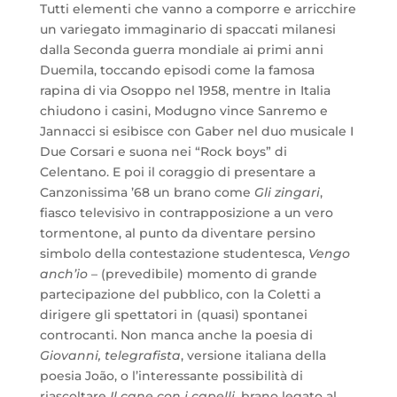
Tutti elementi che vanno a comporre e arricchire
un variegato immaginario di spaccati milanesi
dalla Seconda guerra mondiale ai primi anni
Duemila, toccando episodi come la famosa
rapina di via Osoppo nel 1958, mentre in Italia
chiudono i casini, Modugno vince Sanremo e
Jannacci si esibisce con Gaber nel duo musicale I
Due Corsari e suona nei “Rock boys” di
Celentano. E poi il coraggio di presentare a
Canzonissima ’68 un brano come
Gli zingari
,
fiasco televisivo in contrapposizione a un vero
tormentone, al punto da diventare persino
simbolo della contestazione studentesca,
Vengo
anch’io
– (prevedibile) momento di grande
partecipazione del pubblico, con la Coletti a
dirigere gli spettatori in (quasi) spontanei
controcanti. Non manca anche la poesia di
Giovanni, telegrafista
, versione italiana della
poesia João, o l’interessante possibilità di
riascoltare
Il cane con i capelli
, brano legato al