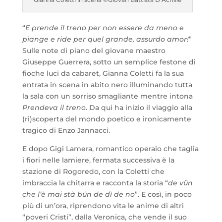
“
E prende il treno per non essere da meno e
piange e ride per quel grande, assurdo amor!
”
Sulle note di piano del giovane maestro
Giuseppe Guerrera, sotto un semplice festone di
fioche luci da cabaret, Gianna Coletti fa la sua
entrata in scena in abito nero illuminando tutta
la sala con un sorriso smagliante mentre intona
Prendeva il treno
. Da qui ha inizio il viaggio alla
(ri)scoperta del mondo poetico e ironicamente
tragico di Enzo Jannacci.
E dopo Gigi Lamera, romantico operaio che taglia
i fiori nelle lamiere, fermata successiva è la
stazione di Rogoredo, con la Coletti che
imbraccia la chitarra e racconta la storia “
de vün
che l’è mai stà bún de dì de no
”. E così, in poco
più di un’ora, riprendono vita le anime di altri
“poveri Cristi”, dalla Veronica, che vende il suo