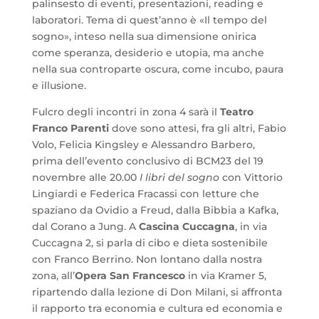
palinsesto di eventi, presentazioni, reading e
laboratori. Tema di quest’anno è «Il tempo del
sogno», inteso nella sua dimensione onirica
come speranza, desiderio e utopia, ma anche
nella sua controparte oscura, come incubo, paura
e illusione.
Fulcro degli incontri in zona 4 sarà il
Teatro
Franco Parenti
dove sono attesi, fra gli altri, Fabio
Volo, Felicia Kingsley e Alessandro Barbero,
prima dell’evento conclusivo di BCM23 del 19
novembre alle 20.00
I libri del sogno
con Vittorio
Lingiardi e Federica Fracassi con letture che
spaziano da Ovidio a Freud, dalla Bibbia a Kafka,
dal Corano a Jung. A
Cascina Cuccagna
, in via
Cuccagna 2, si parla di cibo e dieta sostenibile
con Franco Berrino. Non lontano dalla nostra
zona, all’
Opera San Francesco
in via Kramer 5,
ripartendo dalla lezione di Don Milani, si affronta
il rapporto tra economia e cultura ed economia e