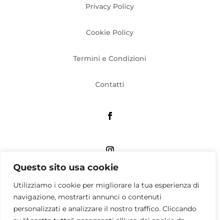
Privacy Policy
Cookie Policy
Termini e Condizioni
Contatti
Questo sito usa cookie
Associazione culturale QUATTRO APS
Utilizziamo i cookie per migliorare la tua esperienza di
Viale Umbria, 58 Milano – Sede operativa: via Tito
navigazione, mostrarti annunci o contenuti
Livio, 33 Milano
personalizzati e analizzare il nostro traffico. Cliccando
P. IVA 12516700155 – C.F. 97211470154